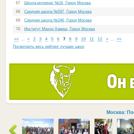
67.
Школа-интернат №16, Город Москва
68.
Средняя школа №597, Город Москва
69.
Средняя школа №246, Город Москва
70.
Институт Махон Хамеш, Город Москва
<<
...
<
2
3
4
5
6
7
8
9
10
11
12
>
...
>>
Посмотреть весь рейтинг лучших школ
Москва: П