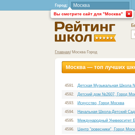
Город:
Вы смотрите сайт для "Москва"
Б
Главная
Москва Город
Москва — топ лучших шк
4591.
Детская Музыкальная Школа №
4592.
Детский дом №2607, Город Мо
4593.
Искусство, Город Москва
4594.
Начальная Школа-Детский Сад
4595.
Международный Университет Би
4596.
Центр "ровесники", Город Мос