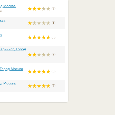
д Москва
(3)
24
ква
(1)
а
(5)
арьино", Город
(2)
Город Москва
(5)
д Москва
(5)