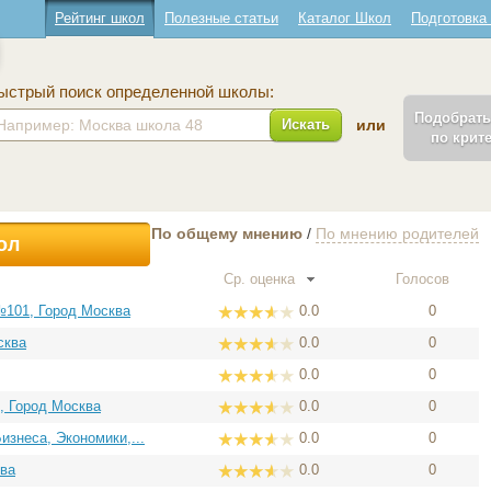
Рейтинг школ
Полезные статьи
Каталог Школ
Подготовка
ыстрый поиск определенной школы:
Подобрат
Искать
или
по крит
По общему мнению
/
По мнению родителей
ол
Ср. оценка
Голосов
101, Город Москва
0.0
0
сква
0.0
0
0.0
0
, Город Москва
0.0
0
знеса, Экономики,...
0.0
0
ква
0.0
0