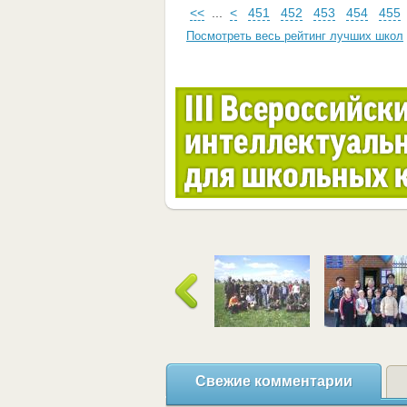
<<
...
<
451
452
453
454
455
Посмотреть весь рейтинг лучших школ
Свежие комментарии