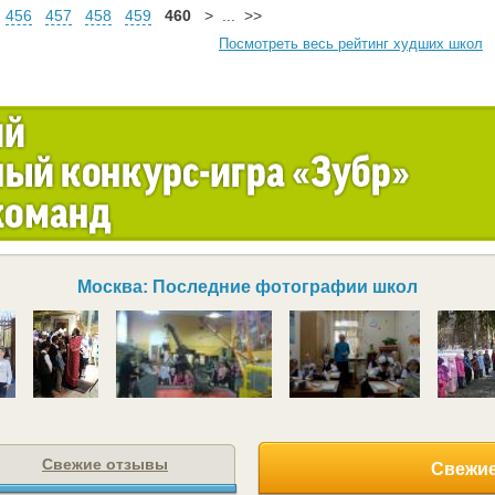
456
457
458
459
460
>
...
>>
Посмотреть весь рейтинг худших школ
Москва: Последние фотографии школ
Свежие отзывы
Свежие