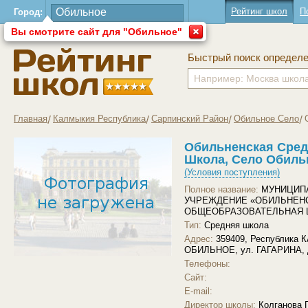
Рейтинг школ
П
Город:
Вы смотрите сайт для "Обильное"
Быстрый поиск определ
Главная
Калмыкия Республика
Сарпинский Район
Обильное Село
Обильненская Сре
Школа, Село Обиль
(Условия поступления)
Полное название:
МУНИЦИП
УЧРЕЖДЕНИЕ «ОБИЛЬНЕН
ОБЩЕОБРАЗОВАТЕЛЬНАЯ 
Тип:
Средняя школа
Адрес:
359409, Республика
ОБИЛЬНОЕ, ул. ГАГАРИНА, 
Телефоны:
Загрузить другое фото
Сайт:
E-mail:
Директор школы:
Колганова 