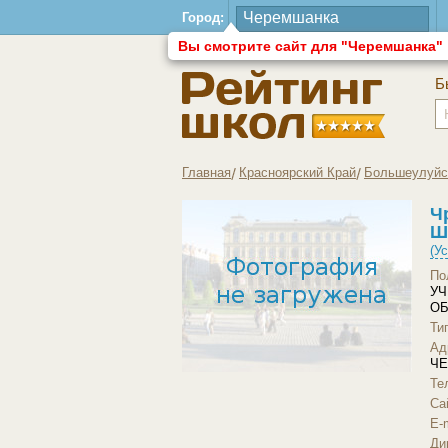
Город:
Вы смотрите сайт для "Черемшанка"
Б
Главная
Красноярский Край
Большеулуйс
Ч
Ш
(У
По
УЧ
ОБ
Ти
Ад
Ч
Те
Загрузить другое фото
Са
E-m
Ди