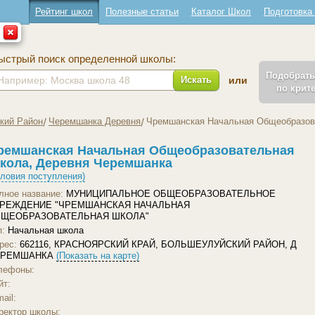
Рейтинг школ
Полезные статьи
Каталог Школ
Подготовка
ыстрый поиск определенной школы:
Подобрат
Искать
или
по крит
кий Район
Черемшанка Деревня
Чремшанская Начальная Общеобразов
ремшанская Начальная Общеобразовательная
кола, Деревня Черемшанка
словия поступления)
лное название:
МУНИЦИПАЛЬНОЕ ОБЩЕОБРАЗОВАТЕЛЬНОЕ
РЕЖДЕНИЕ "ЧРЕМШАНСКАЯ НАЧАЛЬНАЯ
ЩЕОБРАЗОВАТЕЛЬНАЯ ШКОЛА"
п:
Начальная школа
рес:
662116, КРАСНОЯРСКИЙ КРАЙ, БОЛЬШЕУЛУЙСКИЙ РАЙОН, Д
ЕРЕМШАНКА
(Показать на карте)
лефоны:
йт:
ail:
ректор школы: