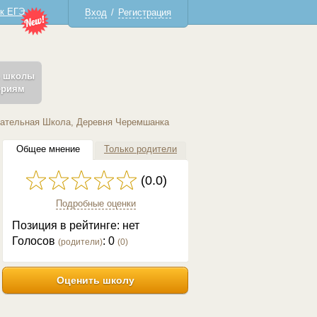
 к ЕГЭ
Вход
/
Регистрация
ь школы
ериям
ательная Школа, Деревня Черемшанка
Общее мнение
Только родители
(0.0)
Подробные оценки
Позиция в рейтинге: нет
Голосов
:
0
(родители)
(
0
)
Оценить школу