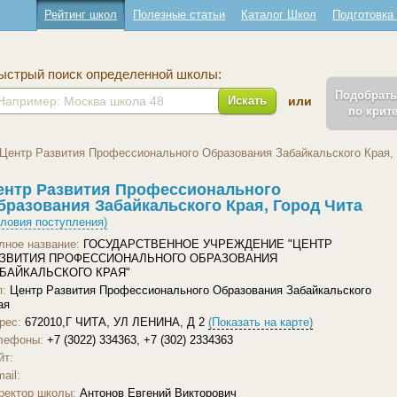
Рейтинг школ
Полезные статьи
Каталог Школ
Подготовка
ыстрый поиск определенной школы:
Подобрат
Искать
или
по крит
Центр Развития Профессионального Образования Забайкальского Края, 
ентр Развития Профессионального
бразования Забайкальского Края, Город Чита
словия поступления)
лное название:
ГОСУДАРСТВЕННОЕ УЧРЕЖДЕНИЕ "ЦЕНТР
ЗВИТИЯ ПРОФЕССИОНАЛЬНОГО ОБРАЗОВАНИЯ
БАЙКАЛЬСКОГО КРАЯ"
п:
Центр Развития Профессионального Образования Забайкальского
ая
рес:
672010,Г ЧИТА, УЛ ЛЕНИНА, Д 2
(Показать на карте)
лефоны:
+7 (3022) 334363, +7 (302) 2334363
йт:
ail:
ректор школы:
Антонов Евгений Викторович