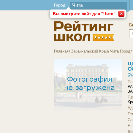
Город:
Вы смотрите сайт для "Чита"
Б
Главная
Забайкальский Край
Чита Город
Ц
О
(У
По
РА
ЗА
Ти
Кр
Ад
Те
Загрузить другое фото
Са
E-m
Ди