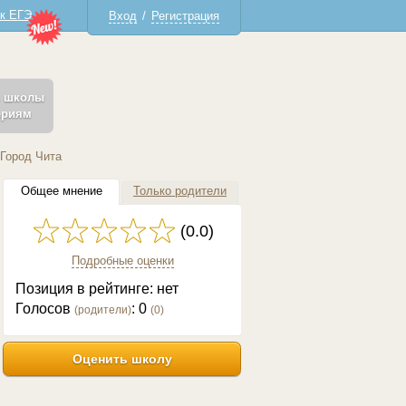
 к ЕГЭ
Вход
/
Регистрация
ь школы
ериям
Город Чита
Общее мнение
Только родители
(0.0)
Подробные оценки
Позиция в рейтинге: нет
Голосов
:
0
(родители)
(
0
)
Оценить школу