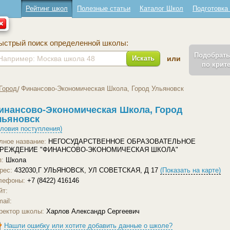
Рейтинг школ
Полезные статьи
Каталог Школ
Подготовка
ыстрый поиск определенной школы:
Подобрат
Искать
или
по крит
Город
Финансово-Экономическая Школа, Город Ульяновск
инансово-Экономическая Школа, Город
льяновск
словия поступления)
лное название:
НЕГОСУДАРСТВЕННОЕ ОБРАЗОВАТЕЛЬНОЕ
РЕЖДЕНИЕ "ФИНАНСОВО-ЭКОНОМИЧЕСКАЯ ШКОЛА"
п:
Школа
рес:
432030,Г УЛЬЯНОВСК, УЛ СОВЕТСКАЯ, Д 17
(Показать на карте)
лефоны:
+7 (8422) 416146
йт:
ail:
ректор школы:
Харлов Александр Сергеевич
Нашли ошибку или хотите добавить данные о школе?