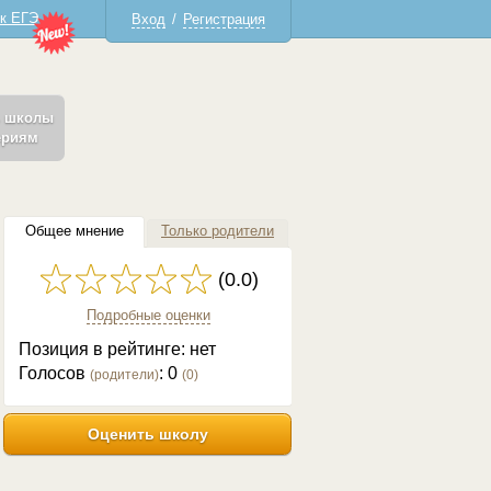
 к ЕГЭ
Вход
/
Регистрация
ь школы
ериям
Общее мнение
Только родители
(0.0)
Подробные оценки
Позиция в рейтинге: нет
Голосов
:
0
(родители)
(
0
)
Оценить школу