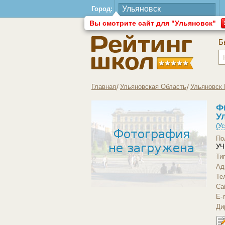
Город:
Вы смотрите сайт для "Ульяновск"
Б
Главная
Ульяновская Область
Ульяновск 
Ф
У
(У
По
УЧ
Ти
Ад
Те
Са
Загрузить другое фото
E-m
Ди