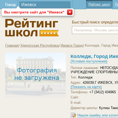
Рейтинг школ
П
Город:
Вы смотрите сайт для "Ижевск"
Быстрый поиск определ
Главная
Удмуртская Республика
Ижевск Город
Колледж, Город Иже
Колледж, Город Иж
(Условия поступления)
Полное название:
НЕГОСУД
УЧРЕЖДЕНИЕ СПОРТИВНЫ
Тип:
Колледж
Адрес:
426039,Г ИЖЕВСК, 
(Показать на карте)
Телефоны:
+7 (3412) 434965
Сайт:
Загрузить другое фото
E-mail:
Директор школы:
Кулиш Тама
Нашли ошибку или хотит