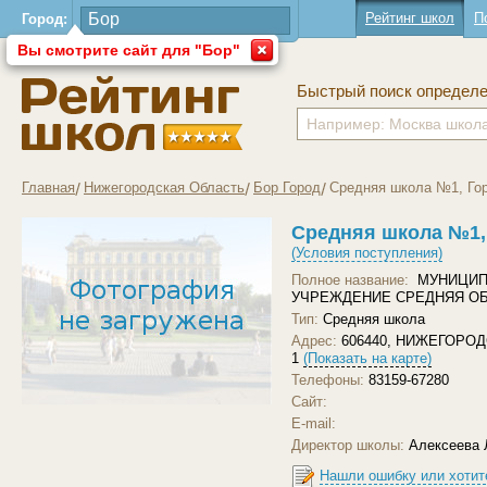
Рейтинг школ
П
Город:
Вы смотрите сайт для "Бор"
Быстрый поиск определ
Главная
Нижегородская Область
Бор Город
Средняя школа №1, Го
Средняя школа №1,
(Условия поступления)
Полное название:
МУНИЦИП
УЧРЕЖДЕНИЕ СРЕДНЯЯ О
Тип:
Средняя школа
Адрес:
606440, НИЖЕГОРОД
1
(Показать на карте)
Телефоны:
83159-67280
Сайт:
Загрузить другое фото
E-mail:
Директор школы:
Алексеева
Нашли ошибку или хотит