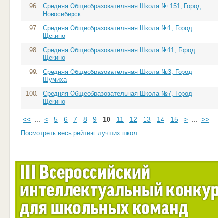
96.
Средняя Общеобразовательная Школа № 151, Город
Новосибирск
97.
Средняя Общеобразовательная Школа №1, Город
Щекино
98.
Средняя Общеобразовательная Школа №11, Город
Щекино
99.
Средняя Общеобразовательная Школа №3, Город
Шумиха
100.
Средняя Общеобразовательная Школа №7, Город
Щекино
<<
...
<
5
6
7
8
9
10
11
12
13
14
15
>
...
>>
Посмотреть весь рейтинг лучших школ