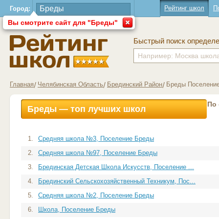
Рейтинг школ
П
Город:
Вы смотрите сайт для "Бреды"
Быстрый поиск определ
Главная
Челябинская Область
Брединский Район
Бреды Поселени
По
Бреды — топ лучших школ
1.
Средняя школа №3, Поселение Бреды
2.
Средняя школа №97, Поселение Бреды
3.
Брединская Детская Школа Искусств, Поселение ...
4.
Брединский Сельскохозяйственный Техникум, Пос...
5.
Средняя школа №2, Поселение Бреды
6.
Школа, Поселение Бреды