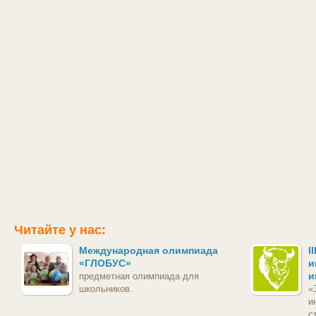
Читайте у нас:
Международная олимпиада
I
«ГЛОБУС»
и
и
предметная олимпиада для
школьников.
«
и
с