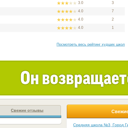
3.0
3
4.0
7
4.0
2
4.0
1
Посмотреть весь рейтинг худших школ
Свежие отзывы
Свежие
Средняя школа №3, Город Г