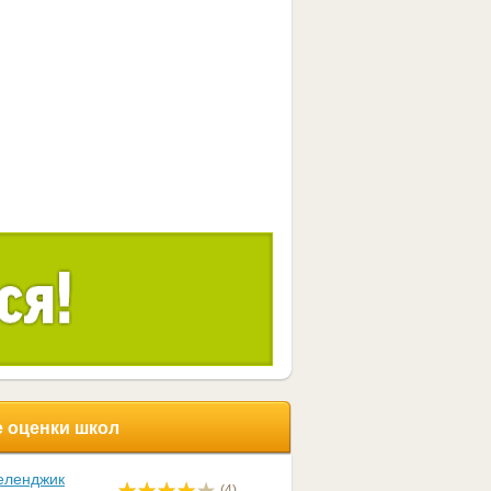
 оценки школ
еленджик
(4)