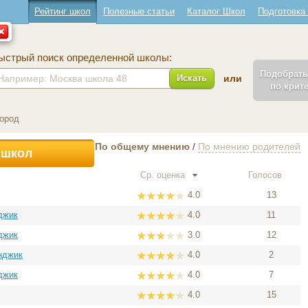
Рейтинг школ
Полезные статьи
Каталог Школ
Подготовка
ыстрый поиск определенной школы:
Подобрат
Искать
или
по крит
Город
По общему мнению
/
По мнению родителей
 школ
Ср. оценка
Голосов
4.0
13
джик
4.0
11
джик
3.0
12
нджик
4.0
2
джик
4.0
7
4.0
15