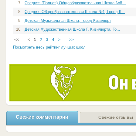
7.
Средняя (Полная) Общеобразовательная Школа №8...
8.
Средняя Общеобразовательная Школа №1, Город К...
9.
Детская Музыкальная Школа, Город Кизилюрт
10.
Детская Художественная Школа Г. Кизилюрта, Го...
<<
...
<
1
2
3
4
>
...
>>
Посмотреть весь рейтинг лучших школ
Свежие комментарии
Свежие отзывы