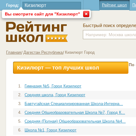
Рейтинг школ
П
Город:
Вы смотрите сайт для "Кизилюрт"
Быстрый поиск определ
Главная
Дагестан Республика
Кизилюрт Город
По
Кизилюрт — топ лучших школ
1.
Гимназия №5, Город Кизилюрт
2.
Средняя школа, Город Кизилюрт
3.
Бавтугайская Специализированная Школа-Интерна...
4.
Средняя Общеобразовательная Школа №7, Город К...
5.
Средняя (Полная) Общеобразовательная Школа №4...
6.
Школа №1, Город Кизилюрт