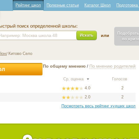
Рейтинг школ
Полезные статьи
Каталог Школ
Подготовка
ыстрый поиск определенной школы:
Подобрат
Искать
или
по крит
йон
Китово Село
По общему мнению
/
По мнению родителей
ол
Ср. оценка
Голосов
4.0
2
2.0
2
Посмотреть весь рейтинг худших школ