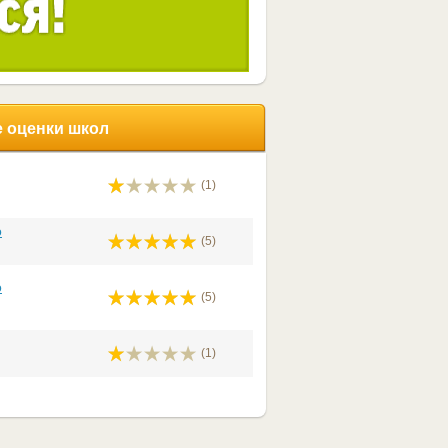
 оценки школ
(1)
о
(5)
о
(5)
(1)