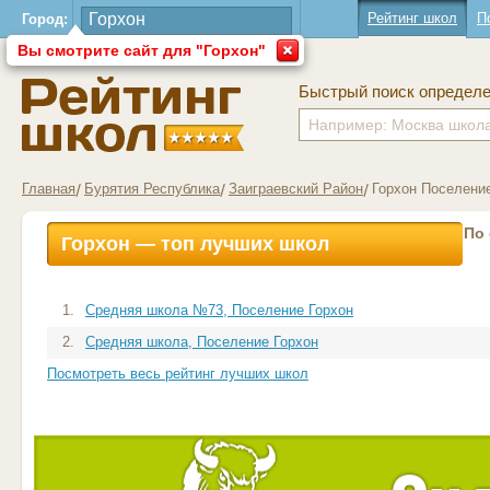
Рейтинг школ
П
Город:
Вы смотрите сайт для "Горхон"
Быстрый поиск определ
Главная
Бурятия Республика
Заиграевский Район
Горхон Поселени
По
Горхон — топ лучших школ
1.
Средняя школа №73, Поселение Горхон
2.
Средняя школа, Поселение Горхон
Посмотреть весь рейтинг лучших школ