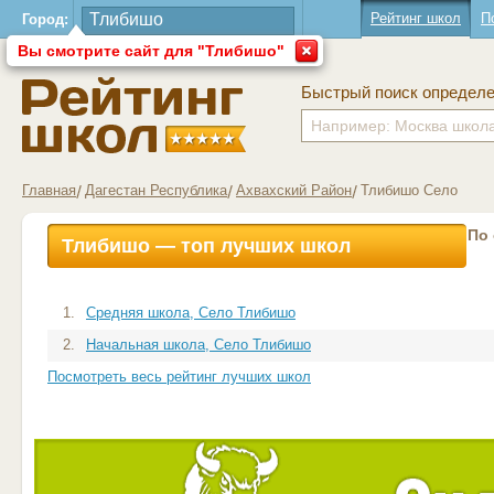
Рейтинг школ
П
Город:
Вы смотрите сайт для "Тлибишо"
Быстрый поиск определ
Главная
Дагестан Республика
Ахвахский Район
Тлибишо Село
По
Тлибишо — топ лучших школ
1.
Средняя школа, Село Тлибишо
2.
Начальная школа, Село Тлибишо
Посмотреть весь рейтинг лучших школ