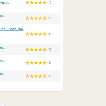
Чудово
(5)
ово
(5)
ная Школа №4,
(5)
ово
(5)
ово
(5)
ово
(5)