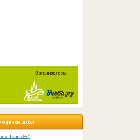
 оценки школ
ьная Школа №1