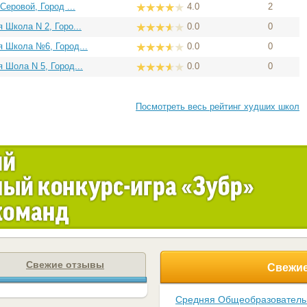
еровой, Город ...
4.0
2
Школа N 2, Горо...
0.0
0
 Школа №6, Город...
0.0
0
Шола N 5, Город...
0.0
0
Посмотреть весь рейтинг худших школ
Свежие отзывы
Свежие
Средняя Общеобразовател