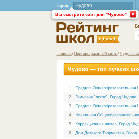
Город:
Вы смотрите сайт для "Чудово"
Б
Главная
Новгородская Область
Чудовски
Чудово — топ лучших шк
1.
Средняя Общеобразовательная Ш
2.
Гимназия "логос", Город Чудово
3.
Средняя Общеобразовательная Ш
4.
Начальная Общеобразовательная
5.
Коррекционная школа, Город Чуд
6.
Дом Детского Творчества, Город