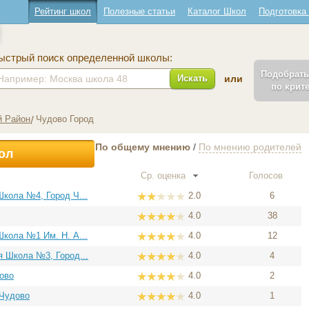
Рейтинг школ
Полезные статьи
Каталог Школ
Подготовка
ыстрый поиск определенной школы:
Подобрат
Искать
или
по крит
й Район
Чудово Город
По общему мнению
/
По мнению родителей
ол
Ср. оценка
Голосов
кола №4, Город Ч...
2.0
6
4.0
38
кола №1 Им. Н. А...
4.0
12
 Школа №3, Город...
4.0
4
ово
4.0
2
 Чудово
4.0
1