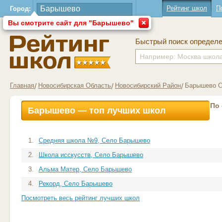
Рейтинг школ
П
Город:
Вы смотрите сайт для "Барышево"
Быстрый поиск определ
Главная
Новосибирская Область
Новосибирский Район
Барышево 
По
Барышево — топ лучших школ
1.
Средняя школа №9, Село Барышево
2.
Школа исскусств, Село Барышево
3.
Альма Матер, Село Барышево
4.
Рекорд, Село Барышево
Посмотреть весь рейтинг лучших школ