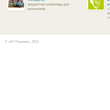
и
предметная олимпиада для
школьников.
«
и
с
© «ИТ Решения», 2013