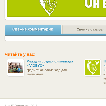
Свежие комментарии
Свежие отзывы
Читайте у нас:
Международная олимпиада
I
«ГЛОБУС»
и
и
предметная олимпиада для
школьников.
«
и
с
© «ИТ Решения», 2013