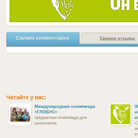
Свежие комментарии
Свежие отзывы
Читайте у нас:
Международная олимпиада
I
«ГЛОБУС»
и
и
предметная олимпиада для
школьников.
«
и
с