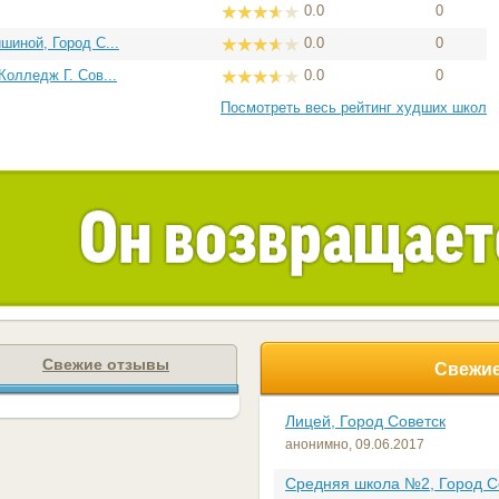
0.0
0
шиной, Город С...
0.0
0
Колледж Г. Сов...
0.0
0
Посмотреть весь рейтинг худших школ
Свежие отзывы
Свежие
Лицей, Город Советск
анонимно,
09.06.2017
Средняя школа №2, Город С