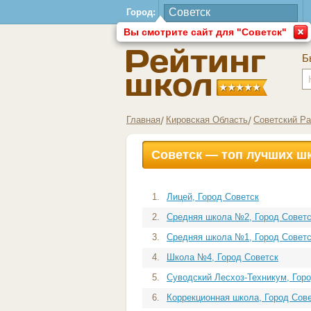
Город:
Вы смотрите сайт для "Советск"
Б
Главная
Кировская Область
Советский Р
Советск — топ лучших ш
1.
Лицей, Город Советск
2.
Средняя школа №2, Город Совет
3.
Средняя школа №1, Город Совет
4.
Школа №4, Город Советск
5.
Суводский Лесхоз-Техникум, Гор
6.
Коррекционная школа, Город Сов