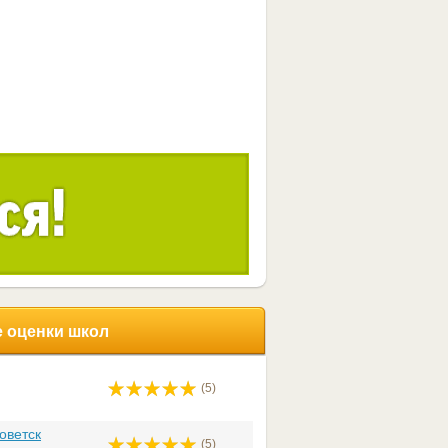
 оценки школ
(5)
оветск
(5)