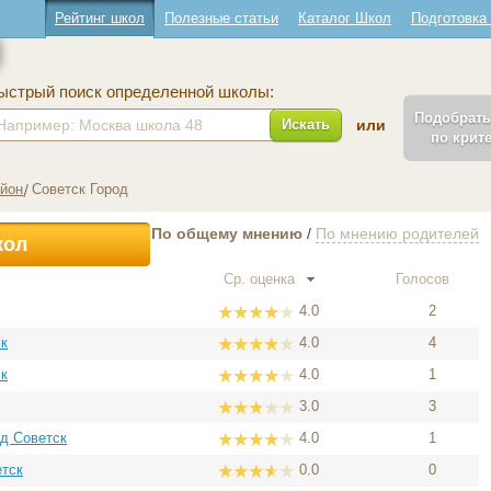
Рейтинг школ
Полезные статьи
Каталог Школ
Подготовка
ыстрый поиск определенной школы:
Подобрат
Искать
или
по крит
айон
Советск Город
По общему мнению
/
По мнению родителей
кол
Ср. оценка
Голосов
4.0
2
ск
4.0
4
ск
4.0
1
3.0
3
од Советск
4.0
1
етск
0.0
0