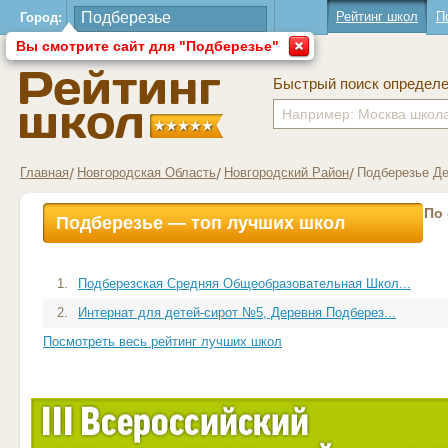
Рейтинг школ
П
Город:
Вы смотрите сайт для "Подберезье"
Быстрый поиск определ
Главная
Новгородская Область
Новгородский Район
Подберезье Д
По
Подберезье — топ лучших школ
1.
Подберезская Средняя Общеобразовательная Школ...
2.
Интернат для детей-сирот №5, Деревня Подберез...
Посмотреть весь рейтинг лучших школ