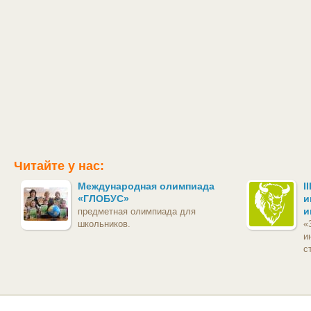
Читайте у нас:
Международная олимпиада
I
«ГЛОБУС»
и
и
предметная олимпиада для
школьников.
«
и
с