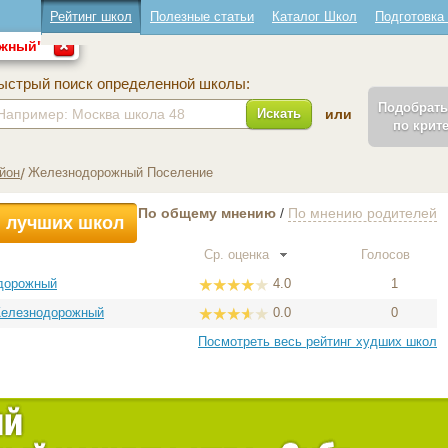
Рейтинг школ
Полезные статьи
Каталог Школ
Подготовка
ожный"
ыстрый поиск определенной школы:
Подобрат
Искать
или
по крит
йон
Железнодорожный Поселение
По общему мнению
/
По мнению родителей
 лучших школ
Ср. оценка
Голосов
дорожный
4.0
1
Железнодорожный
0.0
0
Посмотреть весь рейтинг худших школ