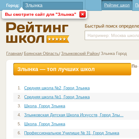
Рейтинг школ
П
Город:
Вы смотрите сайт для "Злынка"
Быстрый поиск определ
Главная
Брянская Область
Злынковский Район
Злынка Город
По
Злынка — топ лучших школ
1.
Средняя школа №2, Город Злынка
2.
Средняя школа №1, Город Злынка
3.
Школа, Город Злынка
4.
Злынковская Детская Школа Искусств, Город Злы...
5.
Школа, Город Злынка
6.
Профессиональное Училище № 31, Город Злынка