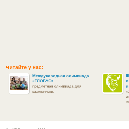
Читайте у нас:
Международная олимпиада
I
«ГЛОБУС»
и
и
предметная олимпиада для
школьников.
«
и
с