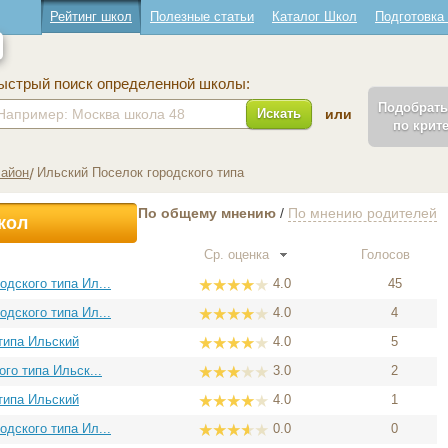
Рейтинг школ
Полезные статьи
Каталог Школ
Подготовка
ыстрый поиск определенной школы:
Подобрат
Искать
или
по крит
Район
Ильский Поселок городского типа
По общему мнению
/
По мнению родителей
кол
Ср. оценка
Голосов
дского типа Ил...
4.0
45
дского типа Ил...
4.0
4
типа Ильский
4.0
5
го типа Ильск...
3.0
2
типа Ильский
4.0
1
дского типа Ил...
0.0
0