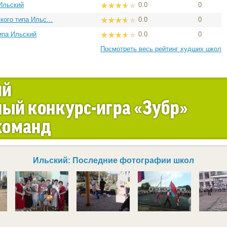
 Ильский
0.0
0
ого типа Ильс...
0.0
0
ипа Ильский
0.0
0
Посмотреть весь рейтинг худших школ
Ильский: Последние фотографии школ