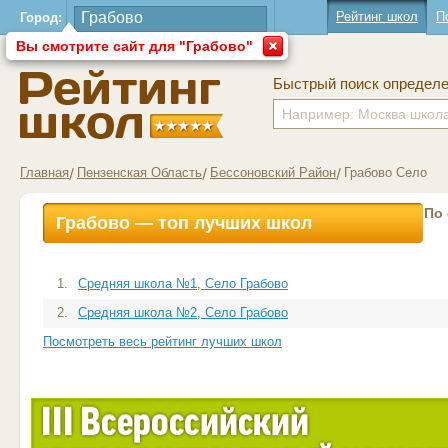
Рейтинг школ
П
Город:
Вы смотрите сайт для "Грабово"
Быстрый поиск определ
Главная
Пензенская Область
Бессоновский Район
Грабово Село
По
Грабово — топ лучших школ
1.
Средняя школа №1, Село Грабово
2.
Средняя школа №2, Село Грабово
Посмотреть весь рейтинг лучших школ