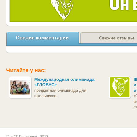
Свежие комментарии
Свежие отзывы
Читайте у нас:
Международная олимпиада
I
«ГЛОБУС»
и
и
предметная олимпиада для
школьников.
«
и
с
© «ИТ Решения», 2013