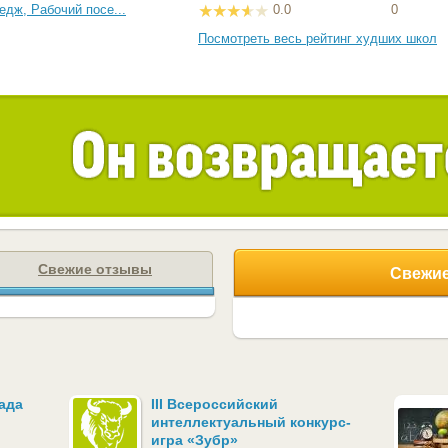
дж, Рабочий посе...
0.0
0
Посмотреть весь рейтинг худших школ
Свежие отзывы
Свежие
ада
III Всероссийский
интеллектуальный конкурс-
игра «Зубр»