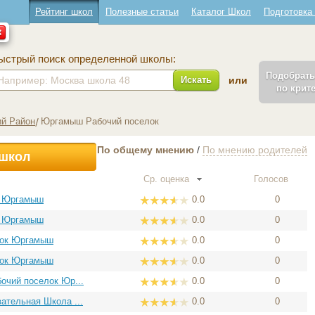
Рейтинг школ
Полезные статьи
Каталог Школ
Подготовка
ыстрый поиск определенной школы:
Подобрат
Искать
или
по крит
й Район
Юргамыш Рабочий поселок
По общему мнению
/
По мнению родителей
школ
Ср. оценка
Голосов
к Юргамыш
0.0
0
к Юргамыш
0.0
0
лок Юргамыш
0.0
0
лок Юргамыш
0.0
0
очий поселок Юр...
0.0
0
ательная Школа ...
0.0
0