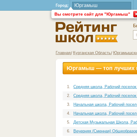
Город:
Вы смотрите сайт для "Юргамыш"
Б
Главная
Курганская Область
Юргамышски
Юргамыш — топ лучших 
1.
Средняя школа, Рабочий посело
2.
Средняя школа, Рабочий посело
3.
Начальная школа, Рабочий посе
4.
Начальная школа, Рабочий посе
5.
Детская Музыкальная Школа, Раб
6.
Вечерняя (Сменная) Общеобразов