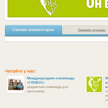
Свежие комментарии
Свежие отзывы
Читайте у нас:
Международная олимпиада
I
«ГЛОБУС»
и
и
предметная олимпиада для
школьников.
«
и
с