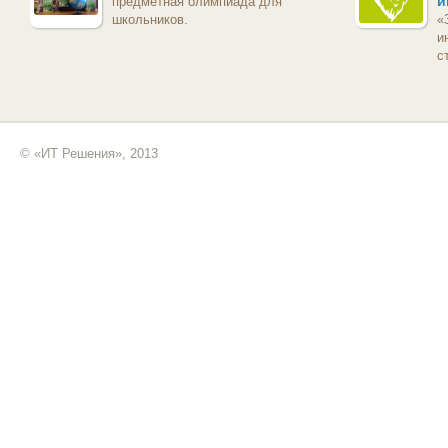
и
предметная олимпиада для
школьников.
«
и
с
© «ИТ Решения», 2013