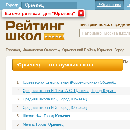
Рейтинг школ
П
Город:
Вы смотрите сайт для "Юрьевец"
Быстрый поиск определ
Главная
Ивановская Область
Юрьевецкий Район
Юрьевец Город
По
Юрьевец — топ лучших школ
1.
Юрьевецкая Специальная (Коррекционная) Общеоб...
2.
Средняя школа №1 им. А.С. Пушкина, Город Юрье...
3.
Средняя школа №2, Город Юрьевец
4.
Средняя школа №3, Город Юрьевец
5.
Школа №4, Город Юрьевец
6.
Мечта, Город Юрьевец