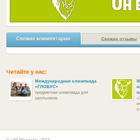
Свежие комментарии
Свежие отзывы
Читайте у нас:
Международная олимпиада
I
«ГЛОБУС»
и
и
предметная олимпиада для
школьников.
«
и
с
© «ИТ Решения», 2013