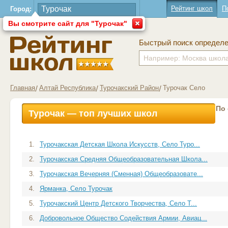
Рейтинг школ
П
Город:
Вы смотрите сайт для "Турочак"
Быстрый поиск определ
Главная
Алтай Республика
Турочакский Район
Турочак Село
По
Турочак — топ лучших школ
1.
Турочакская Детская Школа Искусств, Село Туро...
2.
Турочакская Средняя Общеобразовательная Школа...
3.
Турочакская Вечерняя (Сменная) Общеобразовате...
4.
Ярманка, Село Турочак
5.
Турочакский Центр Детского Творчества, Село Т...
6.
Добровольное Общество Содействия Армии, Авиац...