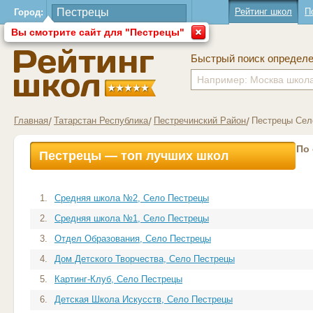
Рейтинг школ
П
Город:
Вы смотрите сайт для "Пестрецы"
Быстрый поиск определ
Главная
Татарстан Республика
Пестречинский Район
Пестрецы Сел
По
Пестрецы — топ лучших школ
1.
Средняя школа №2, Село Пестрецы
2.
Средняя школа №1, Село Пестрецы
3.
Отдел Образования, Село Пестрецы
4.
Дом Детского Творчества, Село Пестрецы
5.
Картинг-Клуб, Село Пестрецы
6.
Детская Школа Искусств, Село Пестрецы