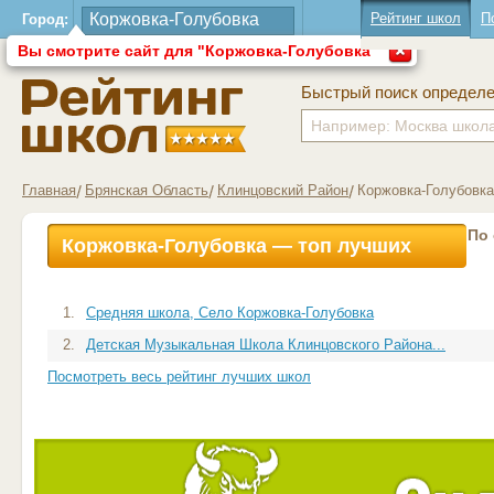
Рейтинг школ
П
Город:
Вы смотрите сайт для "Коржовка-Голубовка"
Быстрый поиск определ
Главная
Брянская Область
Клинцовский Район
Коржовка-Голубовк
По
Коржовка-Голубовка — топ лучших
школ
1.
Средняя школа, Село Коржовка-Голубовка
2.
Детская Музыкальная Школа Клинцовского Района...
Посмотреть весь рейтинг лучших школ