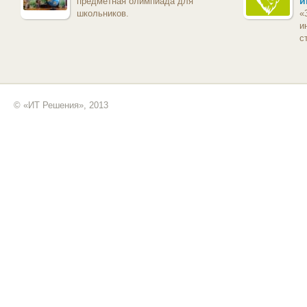
и
предметная олимпиада для
школьников.
«
и
с
© «ИТ Решения», 2013