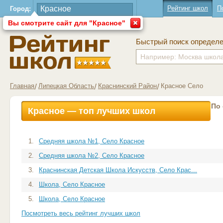
Рейтинг школ
П
Город:
Вы смотрите сайт для "Красное"
Быстрый поиск определ
Главная
Липецкая Область
Краснинский Район
Красное Село
По
Красное — топ лучших школ
1.
Средняя школа №1, Село Красное
2.
Средняя школа №2, Село Красное
3.
Краснинская Детская Школа Искусств, Село Крас...
4.
Школа, Село Красное
5.
Школа, Село Красное
Посмотреть весь рейтинг лучших школ