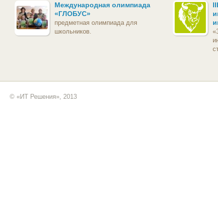
Международная олимпиада
I
«ГЛОБУС»
и
и
предметная олимпиада для
школьников.
«
и
с
© «ИТ Решения», 2013