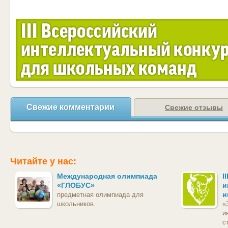
Свежие комментарии
Свежие отзывы
Читайте у нас:
Международная олимпиада
I
«ГЛОБУС»
и
и
предметная олимпиада для
школьников.
«
и
с