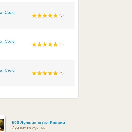
а, Село
(5)
а, Село
(5)
а, Село
(5)
500 Лучших школ России
Лучшие из лучших