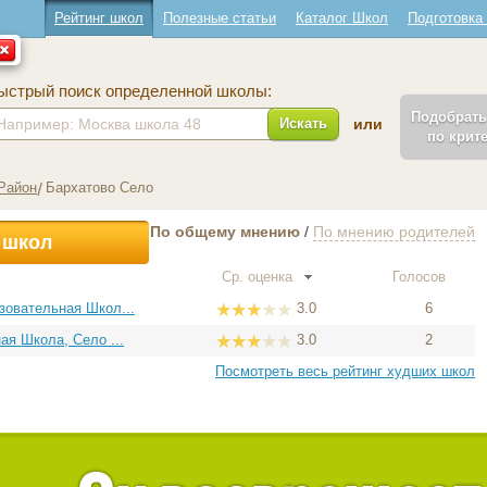
Рейтинг школ
Полезные статьи
Каталог Школ
Подготовка
ыстрый поиск определенной школы:
Подобрат
Искать
или
по крит
Район
Бархатово Село
По общему мнению
/
По мнению родителей
 школ
Ср. оценка
Голосов
овательная Школ...
3.0
6
я Школа, Село ...
3.0
2
Посмотреть весь рейтинг худших школ