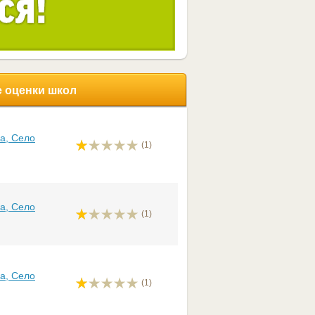
 оценки школ
а, Село
(1)
а, Село
(1)
а, Село
(1)