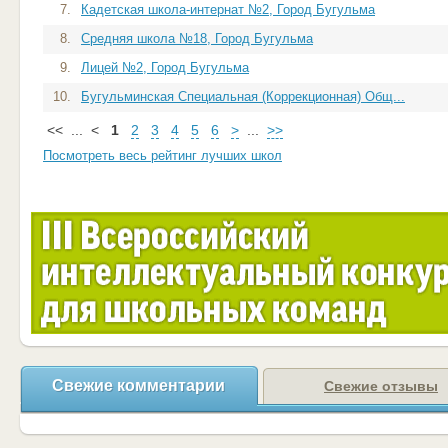
7.
Кадетская школа-интернат №2, Город Бугульма
8.
Средняя школа №18, Город Бугульма
9.
Лицей №2, Город Бугульма
10.
Бугульминская Специальная (Коррекционная) Общ...
<<
...
<
1
2
3
4
5
6
>
...
>>
Посмотреть весь рейтинг лучших школ
Свежие комментарии
Свежие отзывы