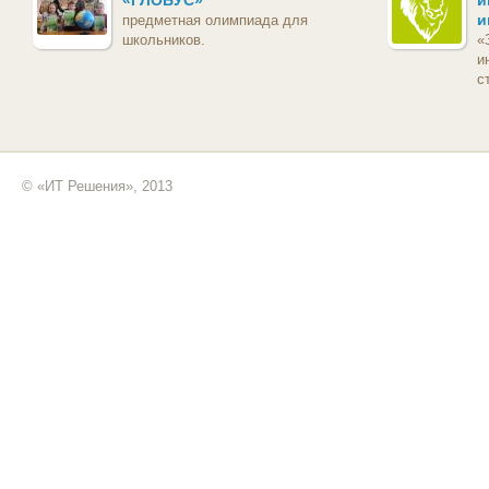
«ГЛОБУС»
и
и
предметная олимпиада для
школьников.
«
и
с
© «ИТ Решения», 2013