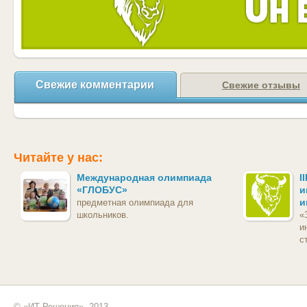
Свежие комментарии
Свежие отзывы
Читайте у нас:
Международная олимпиада
I
«ГЛОБУС»
и
и
предметная олимпиада для
школьников.
«
и
с
© «ИТ Решения», 2013