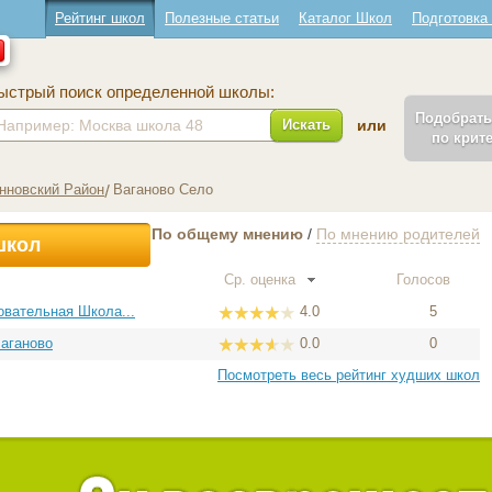
Рейтинг школ
Полезные статьи
Каталог Школ
Подготовка
ыстрый поиск определенной школы:
Подобрат
Искать
или
по крит
новский Район
Ваганово Село
По общему мнению
/
По мнению родителей
школ
Ср. оценка
Голосов
вательная Школа...
4.0
5
Ваганово
0.0
0
Посмотреть весь рейтинг худших школ