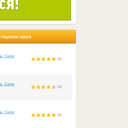
 оценки школ
а, Село
(5)
а, Село
(4)
а, Село
(5)