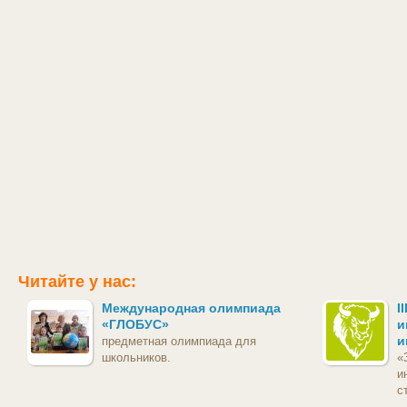
Читайте у нас:
Международная олимпиада
I
«ГЛОБУС»
и
и
предметная олимпиада для
школьников.
«
и
с