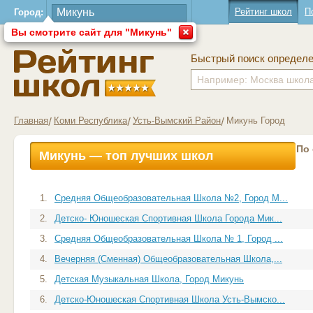
Рейтинг школ
П
Город:
Вы смотрите сайт для "Микунь"
Быстрый поиск определ
Главная
Коми Республика
Усть-Вымский Район
Микунь Город
По
Микунь — топ лучших школ
1.
Средняя Общеобразовательная Школа №2, Город М...
2.
Детско- Юношеская Спортивная Школа Города Мик...
3.
Средняя Общеобразовательная Школа № 1, Город ...
4.
Вечерняя (Сменная) Общеобразовательная Школа,...
5.
Детская Музыкальная Школа, Город Микунь
6.
Детско-Юношеская Спортивная Школа Усть-Вымско...