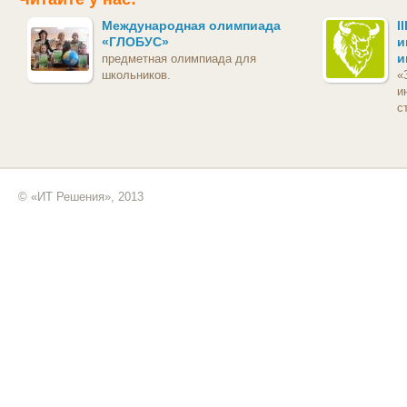
Международная олимпиада
I
«ГЛОБУС»
и
и
предметная олимпиада для
школьников.
«
и
с
© «ИТ Решения», 2013