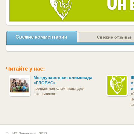
Свежие комментарии
Свежие отзывы
Читайте у нас:
Международная олимпиада
I
«ГЛОБУС»
и
и
предметная олимпиада для
школьников.
«
и
с
© «ИТ Решения», 2013