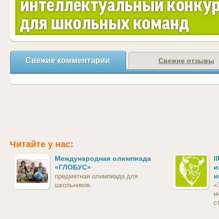
Свежие комментарии
Свежие отзывы
Читайте у нас:
Международная олимпиада
I
«ГЛОБУС»
и
и
предметная олимпиада для
школьников.
«
и
с