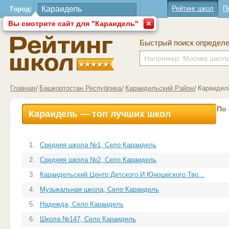
Рейтинг школ
П
Город:
Вы смотрите сайт для "Караидель"
Быстрый поиск определ
Главная
Башкортостан Республика
Караидельский Район
Караидел
По
Караидель — топ лучших школ
1.
Средняя школа №1, Село Караидель
2.
Средняя школа №2, Село Караидель
3.
Караидельский Центр Детского И Юношеского Тво...
4.
Музыкальная школа, Село Караидель
5.
Надежда, Село Караидель
6.
Школа №147, Село Караидель