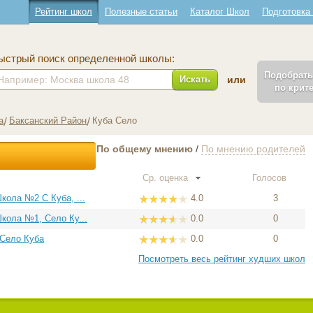
Рейтинг школ
Полезные статьи
Каталог Школ
Подготовка
ыстрый поиск определенной школы:
Подобрат
Искать
или
по крит
а
Баксанский Район
Куба Село
По общему мнению
/
По мнению родителей
Ср. оценка
Голосов
ола №2 С Куба, ...
4.0
3
кола №1, Село Ку...
0.0
0
 Село Куба
0.0
0
Посмотреть весь рейтинг худших школ