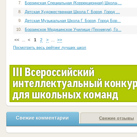
7.
Борзинская Специальная (Коррекционная) Школа-...
8.
Детская Художественная Школа Г. Борзя, Город ...
9.
Детская Музыкальная Школа Г. Борзя, Город Бор...
10.
Борзинское Медицинское Училище (Техникум), Го...
<<
...
<
1
2
>
...
>>
Посмотреть весь рейтинг лучших школ
Свежие комментарии
Свежие отзывы