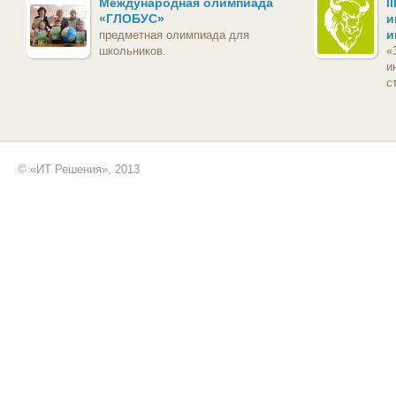
Международная олимпиада
I
«ГЛОБУС»
и
и
предметная олимпиада для
школьников.
«
и
с
© «ИТ Решения», 2013