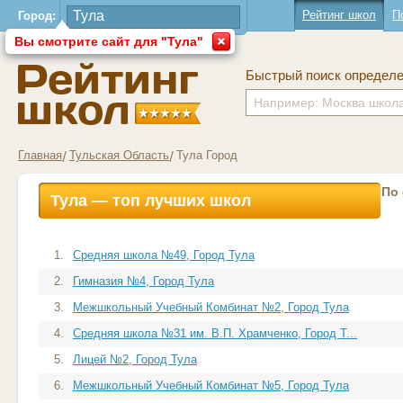
Рейтинг школ
П
Город:
Вы смотрите сайт для "Тула"
Быстрый поиск определ
Главная
Тульская Область
Тула Город
По
Тула — топ лучших школ
1.
Средняя школа №49, Город Тула
2.
Гимназия №4, Город Тула
3.
Межшкольный Учебный Комбинат №2, Город Тула
4.
Средняя школа №31 им. В.П. Храмченко, Город Т...
5.
Лицей №2, Город Тула
6.
Межшкольный Учебный Комбинат №5, Город Тула