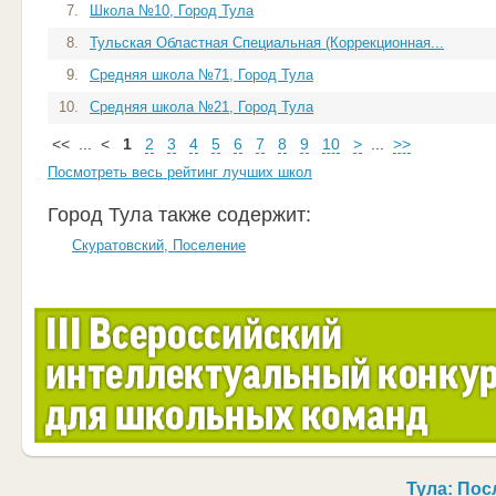
7.
Школа №10, Город Тула
8.
Тульская Областная Специальная (Коррекционная...
9.
Средняя школа №71, Город Тула
10.
Средняя школа №21, Город Тула
<<
...
<
1
2
3
4
5
6
7
8
9
10
>
...
>>
Посмотреть весь рейтинг лучших школ
Город Тула также содержит:
Скуратовский, Поселение
Тула: По