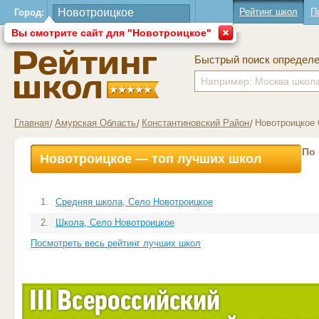
Рейтинг школ
П
Город:
Вы смотрите сайт для "Новотроицкое"
Быстрый поиск определ
Главная
Амурская Область
Константиновский Район
Новотроицкое
По
Новотроицкое — топ лучших школ
1.
Средняя школа, Село Новотроицкое
2.
Школа, Село Новотроицкое
Посмотреть весь рейтинг лучших школ