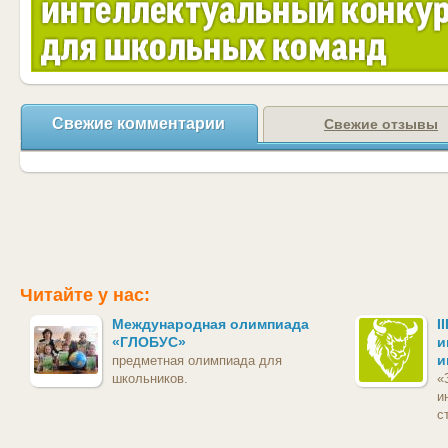
Свежие комментарии
Свежие отзывы
Читайте у нас:
Международная олимпиада
I
«ГЛОБУС»
и
и
предметная олимпиада для
школьников.
«
и
с