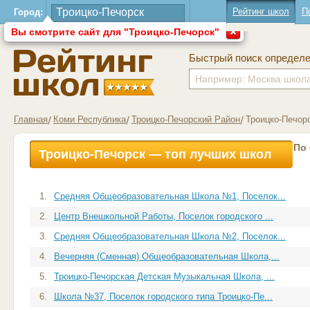
Рейтинг школ
П
Город:
Вы смотрите сайт для "Троицко-Печорск"
Быстрый поиск определ
Главная
Коми Республика
Троицко-Печорский Район
Троицко-Печорс
По
Троицко-Печорск — топ лучших школ
1.
Средняя Общеобразовательная Школа №1, Поселок...
2.
Центр Внешкольной Работы, Поселок городского ...
3.
Средняя Общеобразовательная Школа №2, Поселок...
4.
Вечерняя (Сменная) Общеобразовательная Школа,...
5.
Троицко-Печорская Детская Музыкальная Школа, ...
6.
Школа №37, Поселок городского типа Троицко-Пе...