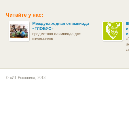
Читайте у нас:
Международная олимпиада
I
«ГЛОБУС»
и
и
предметная олимпиада для
школьников.
«
и
с
© «ИТ Решения», 2013